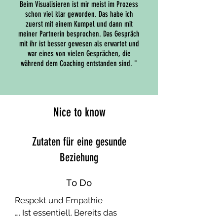
Beim Visualisieren ist mir meist im Prozess
wo sogar zwei Menschen ihre 
schon viel klar geworden. Das habe ich
Komplexität einbringen, diese 
zuerst mit einem Kumpel und dann mit
meiner Partnerin besprochen. Das Gespräch
Gewissenhaftigkeit und genaues 
mit ihr ist besser gewesen als erwartet und
Hinsehen aussparen sollte.

war eines von vielen Gesprächen, die
während dem Coaching entstanden sind. "
Selbst wenn eine Person im 
Gespräch mit mir entspannt auftritt, 
sagt das nicht, ob diese Person 
Nice to know
immer so ist oder nur manchmal so 
ist. Das sehen wir eben erst, wenn 
Zutaten für eine gesunde
wir mindestens bei einer Person 
Beziehung
die Spieler kennenlernen. Zu 
wissen, wann welcher Spieler auf 
To Do
die Bühne tritt und die 
Verhaltensregeln von ihm zu 
Respekt und Empathie

verstehen verrät mehr.

…. Ist essentiell. Bereits das 