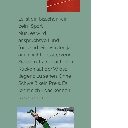
Es kostet in der Regel viel Energie 
betrifft, besteht in Deutschland 
etwas Neues zu lernen und erst 
freie Wildbahn. Was mich 
recht es langfristig umzusetzen. 
überrascht, dass es in diesem 
Es ist ein bisschen wir
Erst wenn alle Spieler im Team an 
Bereich kaum Weiterentwicklung 
beim Sport.
Bord diesbezüglich sind, wird es 
gab. Es hat sich wenig entlang der 
Nun, es wird
leichter hier Fortschritte zu erzielen. 
Forschung entwickelt, sondern 
anspruchsvoll und
In dem Coaching geht es darum 
einiges hat sich aus  
fordernd. Sie werden ja
herauszufinden, was für Sie und ihr 
Therapierichtungen entwickelt mit 
auch nicht besser, wenn
Team funktioniert und was Sie 
unterschiedlich guter 
Sie dem Trainer auf dem
wirklich wollen und jetzt 
wissenschaftlicher Grundlage. 
Rücken auf der Wiese
entwickeln müssen. Ihre bisherigen 
Manches hat sich auch sehr kreativ, 
liegend zu sehen. Ohne
Strategien hatten einen Nutzen für 
also sehr unwissenschaftlich 
Schweiß kein Preis. Es
bestimmte Spieler - das möchte 
weiterentwickelt. Sagen wir es mal 
lohnt sich - das können
berücksichtigt werden.
so: Selbst ihr Bäcker könnte sich 
sie erleben.
heute Beziehungscoach nennen 
und nach seinem Feierabend eine 
Paartherapie anbieten, da dieser 
Begriff überhaupt nicht geschützt 