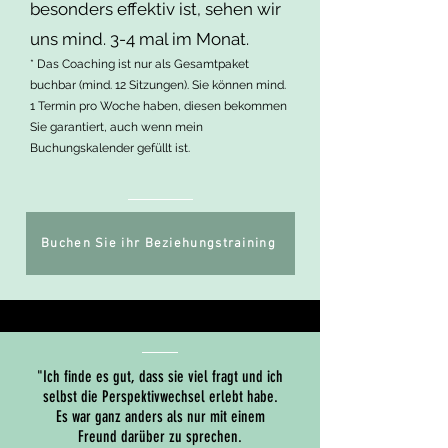
besonders effektiv ist, sehen wir
nahelegt, die so nicht stimmt. Ein 
uns mind. 3-4 mal im Monat
.
einfaches Exempel wäre der Halo-
* Das Coaching ist nur als Gesamtpaket
Effekt, eine gute Aussage oder 
buchbar (mind. 12 Sitzungen).
Sie können mind.
besonders umsichtige Tat lässt eine 
1 Termin pro Woche haben, diesen bekommen
Person in besonders gutem Licht 
Sie garantiert, auch wenn mein
da stehen. Ebenso kann es natürlich 
Buchungskalender gefüllt ist.
auch mit negativen Informationen 
eine ungünstige Einschätzung 
einer Person ausgelöst werden.

Buchen Sie ihr Beziehungstraining
Im klinischen Kontext beobachten 
wir einen Menschen sehr genau, 
gewissenhaft und prüfen, ob 
Verhalten, Selbstbeschreibung, 
Interaktion und Diagnostik 
"Ich finde es gut, dass sie viel fragt und ich
zusammen passen. Es erschließt 
selbst die Perspektivwechsel erlebt habe.
Es war ganz anders als nur mit einem
sich mir nicht, warum man in einem 
Freund darüber zu sprechen.
Beziehungscoaching/Paartherapie 