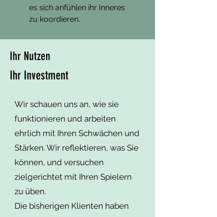
unterschiedliche 
es sich anfühlen ihr Inneres
zu koordieren.
Wahrnehmungsfoki und 
Attributionstheorien. Diese sind in 
der Sozialpsychologie und 
Ihr Nutzen
Wahrnehmungspsychologie gut 
erforscht.

Ihr Investment
In einer Beziehungscoaching oder 
Wir schauen uns an, wie sie
Paartherapie versucht sich natürlich 
auf seine beste Art und Weise zu 
funktionieren und arbeiten
zeigen.

ehrlich mit Ihren Schwächen und
Stärken. Wir reflektieren, was Sie
Es kann sein, dass Männer sich sehr 
können, und versuchen
nüchtern und rational in einer 
zielgerichtet mit Ihren Spielern
Paartherapie zeigen (in diesem Fall 
ist das eben ein Spieler von ihnen). 
zu üben.
Es steht mir aber nicht zu, dass 
Die bisherigen Klienten haben
allein auf einem Eindruck 