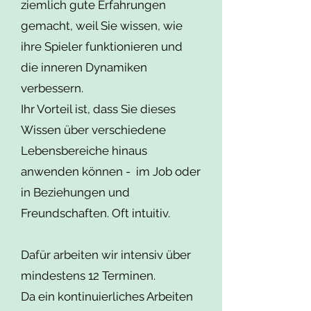
ziemlich gute Erfahrungen
basierend zu beurteilen. Was nicht 
gemacht, weil Sie wissen, wie
selten passiert, ist, dass der andere 
ihre Spieler funktionieren und
Part durch diese kühle Haltung 
unruhiger und verzweifelter wird. 
die inneren Dynamiken
Dieses Verhalten kann aus der 
verbessern.
spezifischen Situation heraus 
Ihr Vorteil ist, dass Sie dieses
auftreten oder aus der sich über 
Wissen über verschiedene
längere Zeit aufgebauten 
Lebensbereiche hinaus
Beziehungsdynamik gegenwärtig 
auftretren oder ein präsenter-
anwenden können - im Job oder
stabiler Persönlichkeitstrait sein.

in Beziehungen und
Freundschaften. Oft intuitiv.
Deswegen lohnt es sich genauer 
hinzusehen. Ansonsten kann es mir 
Dafür arbeiten wir intensiv über
oder auch anderen Coaches leicht 
passieren, dass 
mindestens 12 Terminen.
Wahrnehmungsfehler, Heuristiken 
Da ein kontinuierliches Arbeiten
oder ein Bias eine Interpretation 