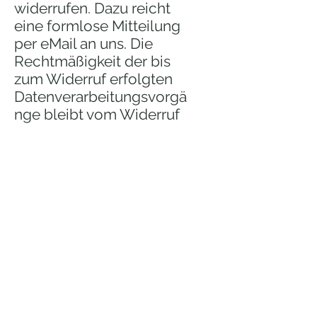
widerrufen. Dazu reicht
eine formlose Mitteilung
per eMail an uns. Die
Rechtmäßigkeit der bis
zum Widerruf erfolgten
Datenverarbeitungsvorgä
nge bleibt vom Widerruf
unberührt.
Die von Ihnen im
Kontaktformular
eingegebenen Daten
verbleiben bei uns, bis
Sie uns zur Löschung
auffordern, Ihre
Einwilligung zur
Speicherung widerrufen
oder der Zweck für die
Datenspeicherung