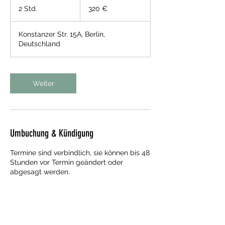
Euro
2 Std.
2
320 €
S
t
Konstanzer Str. 15A, Berlin,
d
Deutschland
.
Weiter
Umbuchung & Kündigung
Termine sind verbindlich, sie können bis 48
Stunden vor Termin geändert oder
abgesagt werden.
Kontaktangaben